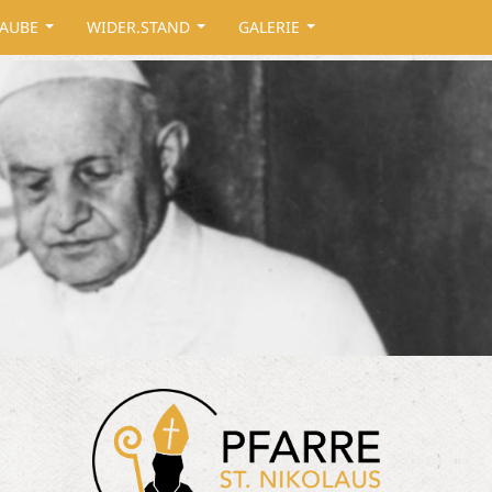
AUBE
WIDER.STAND
GALERIE
...
...
...