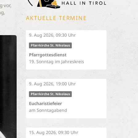
 vor,
ng,
AKTUELLE TERMINE
9. Aug 2026, 09:30 Uhr
Pfarrkirche St. Nikolaus
Pfarrgottesdienst
19. Sonntag im Jahreskreis
9. Aug 2026, 19:00 Uhr
Pfarrkirche St. Nikolaus
Eucharistiefeier
am Sonntagabend
15. Aug 2026, 09:30 Uhr