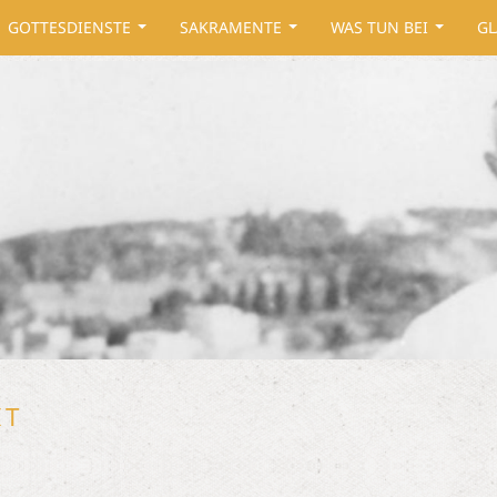
GOTTESDIENSTE
SAKRAMENTE
WAS TUN BEI
GL
...
...
...
IT