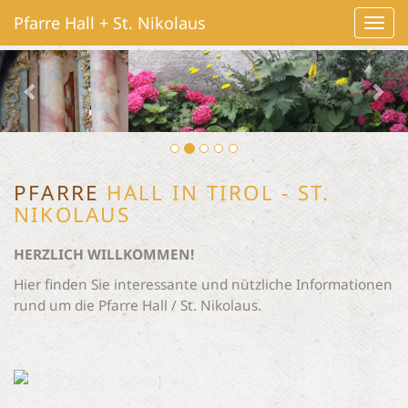
Pfarre Hall + St. Nikolaus
Navig
ein-/
PFARRE
HALL IN TIROL - ST.
NIKOLAUS
HERZLICH WILLKOMMEN!
Hier finden Sie interessante und nützliche Informationen
rund um die Pfarre Hall / St. Nikolaus.