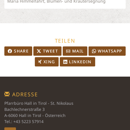
Mariä Himmelfahrt, Blumen- und Kräutersegnung
TEILEN
SHARE
TWEET
MAIL
WHATSAPP
XING
LINKEDIN
ADRESSE
Pfarrbüro Hall in Tirol - St. Nikolaus
Bachlechnerstraße 3
A-6060 Hall in Tirol - Österreich
Tel.: +43 5223 57914