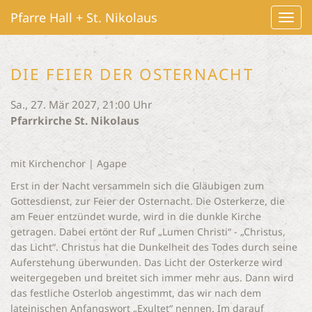
Pfarre Hall + St. Nikolaus
Navig
ein-/
DIE FEIER DER OSTERNACHT
Sa., 27. Mär 2027, 21:00 Uhr
Pfarrkirche St. Nikolaus
mit Kirchenchor | Agape
Erst in der Nacht versammeln sich die Gläubigen zum
Gottesdienst, zur Feier der Osternacht. Die Osterkerze, die
am Feuer entzündet wurde, wird in die dunkle Kirche
getragen. Dabei ertönt der Ruf „Lumen Christi“ - „Christus,
das Licht“. Christus hat die Dunkelheit des Todes durch seine
Auferstehung überwunden. Das Licht der Osterkerze wird
weitergegeben und breitet sich immer mehr aus. Dann wird
das festliche Osterlob angestimmt, das wir nach dem
lateinischen Anfangswort „Exultet“ nennen. Im darauf